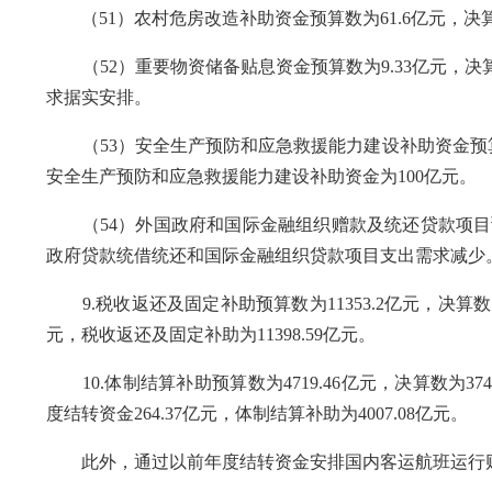
（51）农村危房改造补助资金预算数为61.6亿元，决算数
（52）重要物资储备贴息资金预算数为9.33亿元，决算
求据实安排。
（53）安全生产预防和应急救援能力建设补助资金预算数
安全生产预防和应急救援能力建设补助资金为100亿元。
（54）外国政府和国际金融组织赠款及统还贷款项目预算数
政府贷款统借统还和国际金融组织贷款项目支出需求减少
9.税收返还及固定补助预算数为11353.2亿元，决算数11
元，税收返还及固定补助为11398.59亿元。
10.体制结算补助预算数为4719.46亿元，决算数为37
度结转资金264.37亿元，体制结算补助为4007.08亿元。
此外，通过以前年度结转资金安排国内客运航班运行财政