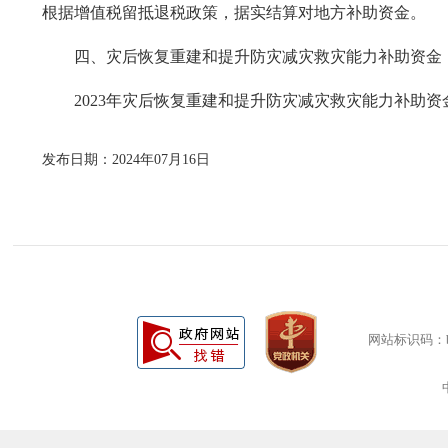
根据增值税留抵退税政策，据实结算对地方补助资金。
四、灾后恢复重建和提升防灾减灾救灾能力补助资金
2023年灾后恢复重建和提升防灾减灾救灾能力补助资金调
发布日期：2024年07月16日
网站标识码：bm