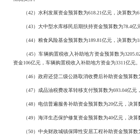
（42）水利发展资金预算数为618.21亿元，决算数为618
（43）大中型水库移民后期扶持资金预算数为78.4亿元，
（44）粮食风险基金预算数为189.81亿元，决算数为188
（45）车辆购置税收入补助地方资金预算数为3205.0
资金106亿元，车辆购置税收入补助地方资金为3311亿元
（46）政府还贷二级公路取消收费后补助资金预算数为20
（47）成品油税费改革转移支付预算数为693.04亿元，决
（48）电信普遍服务补助资金预算数为20亿元，决算数为
（49）海洋生态保护修复资金预算数为40亿元，决算数为
（50）中央财政城镇保障性安居工程补助资金预算数为70