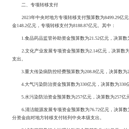
二、专项转移支付
2023年中央对地方专项转移支付预算数为8499.29亿元
金148.2亿元，专项转移支付为8188.87亿元。其中：
1.食品药品监管补助资金预算数为21.52亿元，决算数为2
2.文化产业发展专项资金预算数为2.14亿元，决算数为
支出。
3.重大传染病防控经费预算数为208.8亿元，决算数为20
4.大气污染防治资金预算数为330亿元，决算数为330亿
5.水污染防治资金预算数为257亿元，决算数为257亿元
6.清洁能源发展专项资金预算数为76.72亿元，决算数
分资金由对地方转移支付转列中央本级支出。