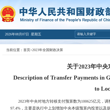
2026年08月07日 星期五
当前位置：
首页
>
2023年全国财政决算
关于2023年中
Description of Transfer Payments in
to Lo
2023年中央对地方转移支付预算数为100625亿元，调整预
97.4%，主要是执行中上划增加中央本级预算内投资以及