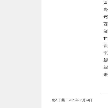
四
贵
云
西
陕
甘
青
宁
新
新
未
发布日期：2026年03月24日