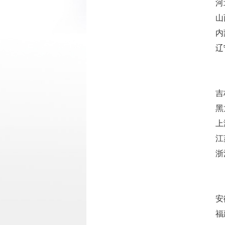
河
山
内
辽
吉
黑
上
江
浙
安
福