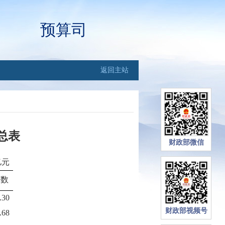
预算司
返回主站
总表
财政部微信
亿元
算数
.30
财政部视频号
.68