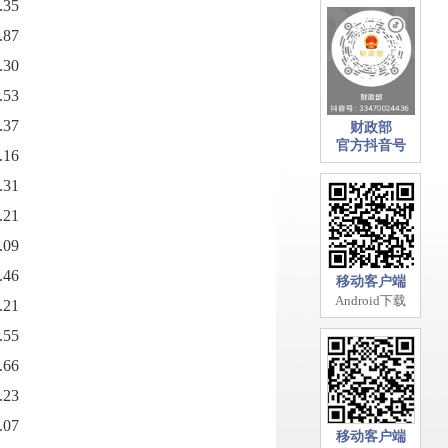
.35
.87
.30
.53
.37
财政部
官方抖音号
.16
.31
.21
.09
.46
移动客户端
Android下载
.21
.55
.66
.23
.07
移动客户端