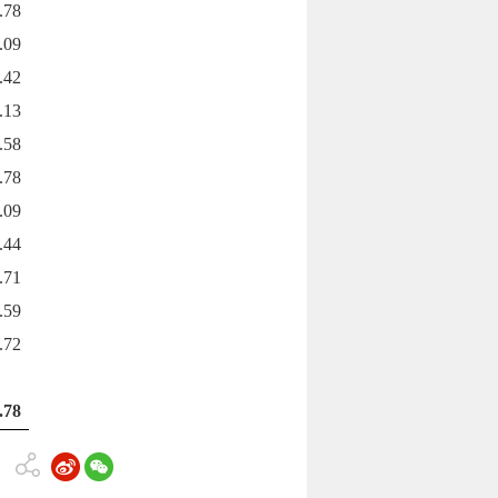
.78
.09
.42
.13
.58
.78
.09
.44
.71
.59
.72
.78