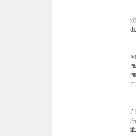
江
山
河
湖
湖
广
广
海
重