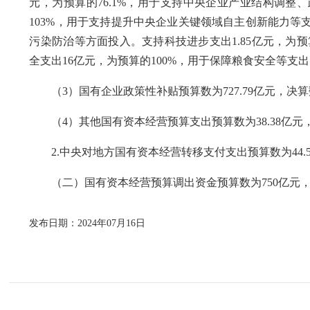
元，为预算的76.1%，用于支持中央企业产业结构调整、
103%，用于支持提升中央企业关键领域自主创新能力等支
污染防治等方面投入。支持科技进步支出1.85亿元，为预
全支出16亿元，为预算的100%，用于保障粮食安全等支
（3）国有企业政策性补贴预算数为727.79亿元，决算数
（4）其他国有资本经营预算支出预算数为38.38亿元，决算
2.中央对地方国有资本经营转移支付支出预算数为44.55
（二）国有资本经营预算调出资金预算数为750亿元，决
发布日期：2024年07月16日