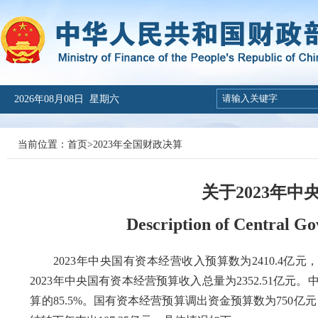
2026年08月08日 星期六
当前位置：
首页
>
2023年全国财政决算
关于2023年
Description of Central Go
2023年中央国有资本经营收入预算数为2410.4亿元，决算
2023年中央国有资本经营预算收入总量为2352.51亿元。中
算的85.5%。国有资本经营预算调出资金预算数为750亿