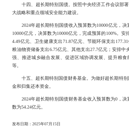
十四、超长期特别国债。按照中央经济工作会议部署，20
大战略和重点领域安全能力建设。
2024年超长期特别国债收入预算数为10000亿元，决算
10000亿元，决算数为10000亿元，完成预算的100%。安
4.49亿元、卫生健康支出71.87亿元、节能环保支出177.
粮油物资储备支出6.75亿元、其他支出27.7亿元；安排
强、推进城乡融合发展、促进区域协调发展、提升粮食
等。
十五、超长期特别国债财务基金。为做好超长期特别国
金和归集还本资金。
2024年超长期特别国债财务基金收入预算数为0，决算数
数为54.24亿元。
发布日期：2025年07月15日