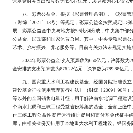
营基金财务支出预算数为454.47亿元，决算数为454.46亿
八、彩票公益金。根据《彩票管理条例》、《彩票管理
（财综〔2021〕18号）等规定，彩票公益金按照规定
展。彩票公益金中央与地方按5:5比例分成，中央集中部分
公益金、民政部和国家体育总局。其中，中央专项彩票公
艺术、乡村振兴、养老服务等。目前有关办法未规定实施
2024年彩票公益金收入预算数为650亿元，决算数为792
金安排的支出预算数为876.22亿元，决算数为789.88亿元
九、国家重大水利工程建设基金。经国务院批准设立，2
建设基金征收使用管理暂行办法》（财综〔2009〕90
等以外的全国销售电量计征，用于解决南水北调工程建设
个南水北调和三峡工程受益省份筹集的基金，全额上缴中
付三峡工程公益性资产运行维护费用和支付基金代征手续
库，由相关省份安排用于本地重大水利工程建设。经国务院