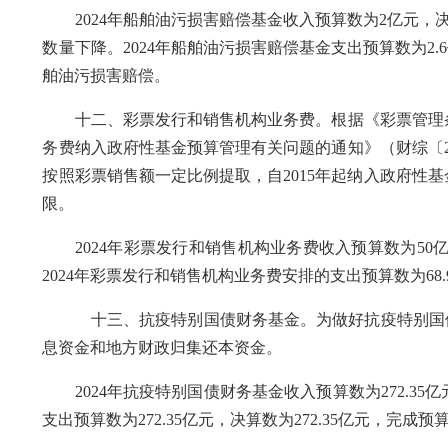
2024年船舶油污损害赔偿基金收入预算数为2亿元，决算
数量下降。2024年船舶油污损害赔偿基金支出预算数为2.
舶油污损害赔偿。
十二、彩票发行和销售机构业务费。根据《彩票管理条
务费纳入政府性基金预算管理有关问题的通知》（财综〔2
按照彩票销售额一定比例提取，自2015年起纳入政府性
限。
2024年彩票发行和销售机构业务费收入预算数为50亿元
2024年彩票发行和销售机构业务费安排的支出预算数为68.9
十三、抗疫特别国债财务基金。为做好抗疫特别国债的
息资金和地方财政归集还本资金。
2024年抗疫特别国债财务基金收入预算数为272.35亿元
支出预算数为272.35亿元，决算数为272.35亿元，完成预算