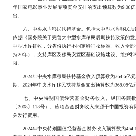
年国家电影事业发展专项资金安排的支出预算数为9.08亿
出。
六、中央水库移民扶持基金。包括大中型水库移民后期
依据《国务院关于完善大中型水库移民后期扶持政策的意见
中型水库征收，分省份执行不同定额征收标准。收入全部
持20年），支持库区及移民安置区基础设施建设、维护
限。
2024年中央水库移民扶持基金收入预算数为364.6亿元，
期。2024年中央水库移民扶持基金支出预算数为368.08亿元
七、中央特别国债经营基金财务收入。经国务院批准
〔2008〕118号）。该项基金财务收入来源于中国投资
关发行费用。
2024年中央特别国债经营基金财务收入预算数为454.13亿