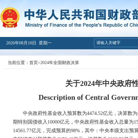
2026年08月10日 星期一
当前位置：
首页
>
2024年全国财政决算
关于2024年中央政
Description of Central Govern
中央政府性基金收入预算数为4474.52亿元，决算数为4734
期特别国债收入10000亿元，中央政府性基金收入总量为151
14561.77亿元，完成预算的98%，其中：中央本级支出预算数