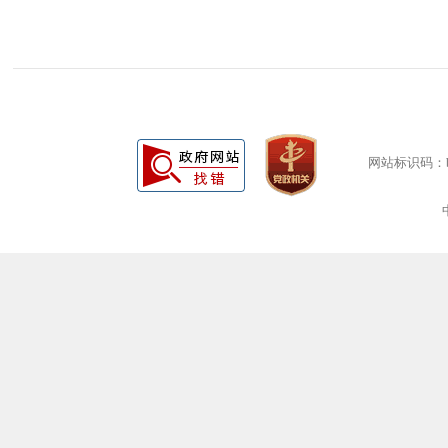
网站标识码：bm