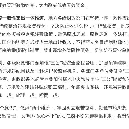
绩效管理激励约束，大力削减低效无效资金。
控一般性支出一体推进。
地方各级财政部门在坚持严控一般性支
持续整治违规收费行为，坚决防止收过头税，杜绝乱收费、乱
定的各项减税退税降费政策，确保应减尽减、应退尽退，依法打
过国企购地等方式虚增土地出让收入，不得巧立名目虚增财政收
严格的举债审批制度，禁止新增各类隐性债务，切实防范事业单
制。
各级财政部门要加强“三公”经费全流程管理，加强预算编制
的违规违纪问题及时移送纪检监察机关。各部门各单位要健全“三
检查。财政部各地监管局要加强属地中央预算单位“三公”经费预
费等、违规发放津贴补贴或职工福利、年底突击花钱、违规兴建政
现一起、处理一起、问责一起。
意识”、做到“两个维护”，牢固树立艰苦奋斗、勤俭节约思想
支出管理，以“时时放心不下”的责任感不断完善制度机制，提